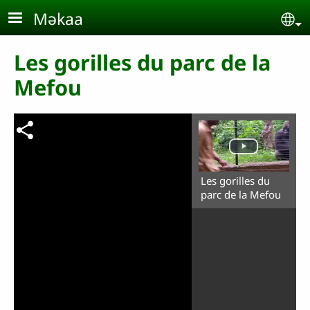
Aller au contenu principal
Məkaa
Se
Les gorilles du parc de la
Mefou
Les gorilles du
parc de la Mefou