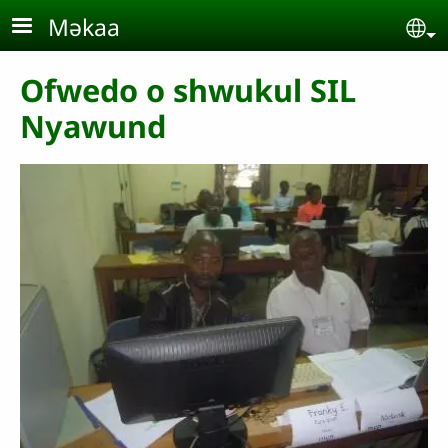
Aller au contenu principal
Məkaa
Se
Ofwedo o shwukul SIL
Nyawund