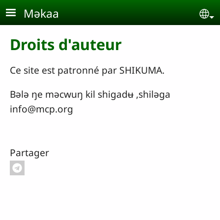
Aller au contenu principal
Məkaa
Se
Droits d'auteur
Ce site est patronné par SHIKUMA.
Bələ ŋe məcwuŋ kil shigadʉ ,shiləga
info@mcp.org
Partager