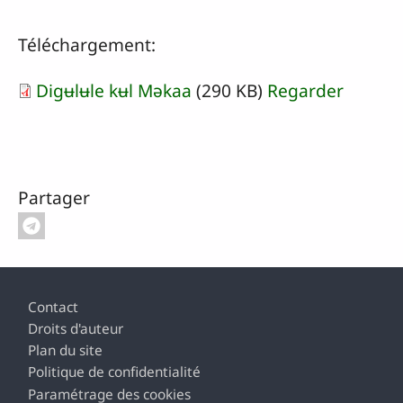
Téléchargement:
Digʉlʉle kʉl Məkaa
(290 KB)
Regarder
Partager
Pied de page
Contact
Droits d'auteur
Plan du site
Politique de confidentialité
Paramétrage des cookies