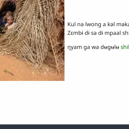
Kul nə lwong a kəl mək
Zɛmbɨ dɨ sə dɨ mpaal sh
ŋyam ga wa dʉgʉlʉ
sh