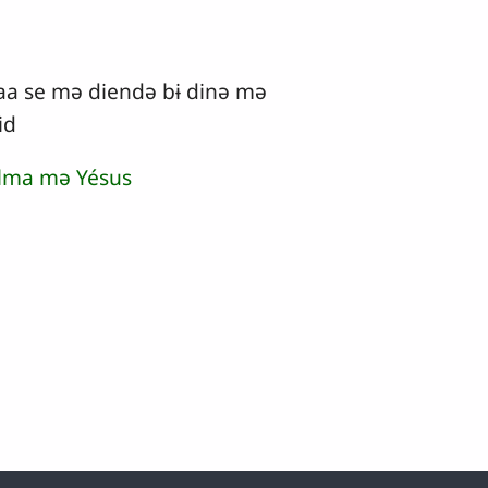
aa se mə diendə bɨ dinə mə
id
ilma mə Yésus