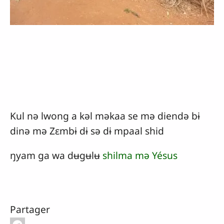
Kul nə lwong a kəl məkaa se mə diendə bɨ
dinə mə Zɛmbɨ dɨ sə dɨ mpaal shid
ŋyam ga wa dʉgʉlʉ
shilma mə Yésus
Partager